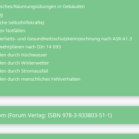
ereiches/Räumungsübungen in Gebäuden
ng
he Selbsthilfekräfte)
en Notfällen
herheits- und Gesundheitsschutzkennzeichnung nach ASR A1.3
rwehrplänen nach DIn 14 095
llen durch Hochwasser
llen durch Winterwetter
len durch Stromausfall
llen durch menschliches Fehlverhalten
m (Forum Verlag: ISBN 978-3-933803-51-1)